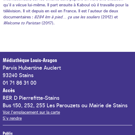
qu’il a vécue lui-même. Il part ensuite à Kaboul où il travaille pour la
télévision. Il vit depuis en exil en France. Il est l’auteur de deux
documentaires :
8284 km à pied… ça use les souliers
(2012)
et
Welcome to Paristan
(2017).
Médiathèque Louis-Aragon
Parvis Hubertine Auclert
93240 Stains
01 71 86 31 00
Accès
RER D Pierrefitte-Stains
Bus 150, 252, 255 Les Parouzets ou Mairie de Stains
Voir l'emplacement sur la carte
S’y rendre
Public